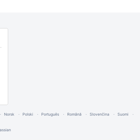
Norsk
Polski
Português
Română
Slovenčina
Suomi
assian