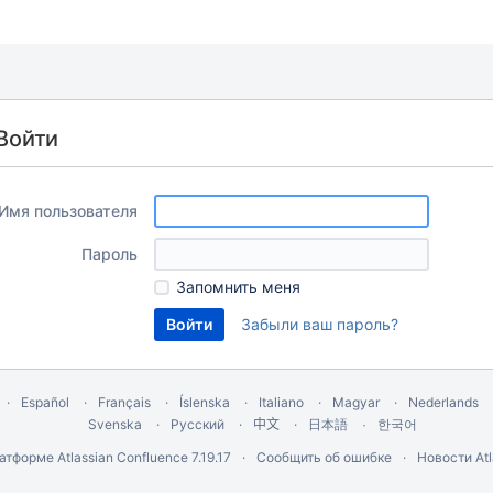
Войти
Имя пользователя
Пароль
Запомнить меня
Забыли ваш пароль?
Español
Français
Íslenska
Italiano
Magyar
Nederlands
Svenska
Русский
中文
한국어
日本語
латформе
Atlassian Confluence
7.19.17
Сообщить об ошибке
Новости Atl