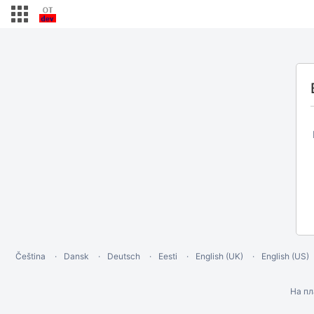
Čeština
Dansk
Deutsch
Eesti
English (UK)
English (US)
На п