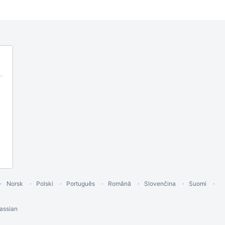
Norsk
Polski
Português
Română
Slovenčina
Suomi
assian