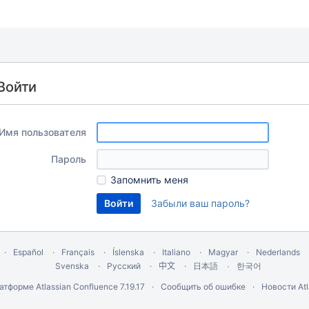
Войти
Имя пользователя
Пароль
Запомнить меня
Забыли ваш пароль?
Español
Français
Íslenska
Italiano
Magyar
Nederlands
Svenska
Русский
中文
한국어
日本語
латформе
Atlassian Confluence
7.19.17
Сообщить об ошибке
Новости Atl