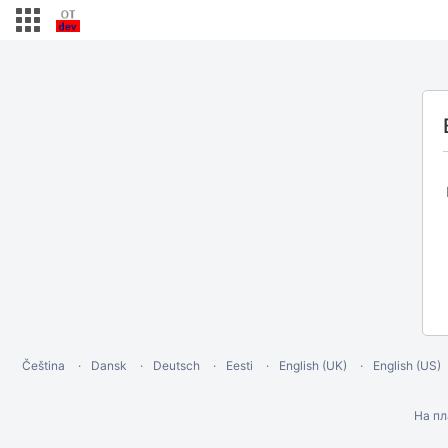
Čeština
Dansk
Deutsch
Eesti
English (UK)
English (US)
На п