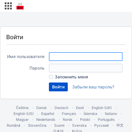
Войти
Имя пользователя
Пароль
Запомнить меня
Забыли ваш пароль?
Čeština
Dansk
Deutsch
Eesti
English (UK)
English (US)
Español
Français
Íslenska
Italiano
Magyar
Nederlands
Norsk
Polski
Português
Română
Slovenčina
Suomi
Svenska
Русский
中文
한국어
日本語