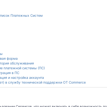
писок Платежных Систем
фы
вая форма
тория обслуживания
е платежной системы (ПС)
трация в ПС
ация и настройка аккаунта
кет) в службу технической поддержки OT Commerce
ьзовании Сервисов, что может включать в себя возможность пол