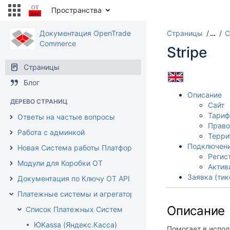
Пространства
Документация OpenTrade
Страницы
…
С
Commerce
Stripe
Страницы
Блог
Описание
ДЕРЕВО СТРАНИЦ
Сайт
Тари
Ответы на частые вопросы
Право
Работа с админкой
Терри
Подключени
Новая Система работы Платформы ОТ
Регис
Модули для Коробки ОТ
Актив
Заявка (ти
Документация по Ключу ОТ API
Платежные системы и агрегаторы
Описание
Список Платежных Систем
ЮKassa (Яндекс.Касса)
Помогает в испол