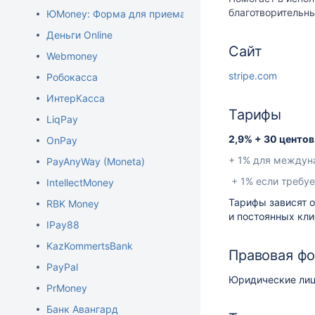
благотворительн
ЮMoney: Форма для приема платежей (Яндекс.Деньги
Деньги Online
Сайт
Webmoney
stripe.com
Робокасса
ИнтерКасса
Тарифы
LiqPay
2,9% + 30 центо
OnPay
+ 1% для междун
PayAnyWay (Moneta)
+ 1% если требу
IntellectMoney
Тарифы зависят о
RBK Money
и постоянных кли
IPay88
KazKommertsBank
Правовая ф
PayPal
Юридические лиц
PrMoney
Банк Авангард