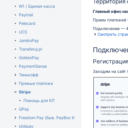
Территория
W1 / Единая касса
Главный офис на
Paytrail
Прием платежей 
Pelecard
Подключение — 
UCS
Смотреть стра
JamboPay
Подключен
Transferuj.pl
GoldenPay
Регистрация
PaymentSense
Заходим на сайт
Тинькофф
Прямые платежи
Stripe
Помощь для КП
QPay
Freedom Pay (быв. PayBox Money)
Unitpay