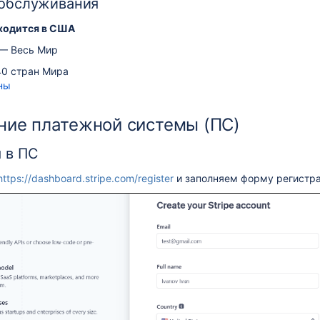
 обслуживания
ходится в США
— Весь Мир
40 стран Мира
ны
ие платежной системы (ПС)
 в ПС
https://dashboard.stripe.com/register
и заполняем форму регистра